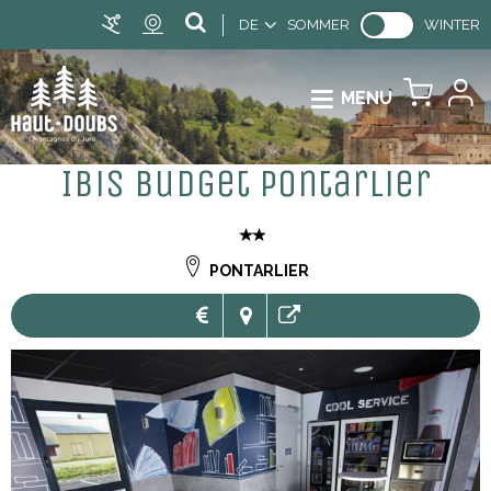
DE
SOMMER
WINTER
MENU
Ibis Budget Pontarlier
PONTARLIER