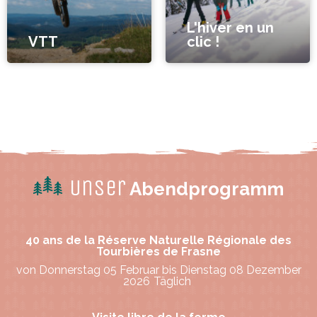
L'hiver en un
VTT
clic !
Unser
Abendprogramm
40 ans de la Réserve Naturelle Régionale des
Tourbières de Frasne
von Donnerstag 05 Februar bis Dienstag 08 Dezember
2026
Täglich