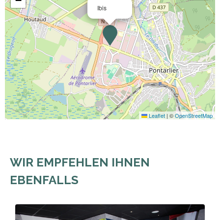
−
Ibis
Leaflet
|
©
OpenStreetMap
WIR EMPFEHLEN IHNEN
EBENFALLS