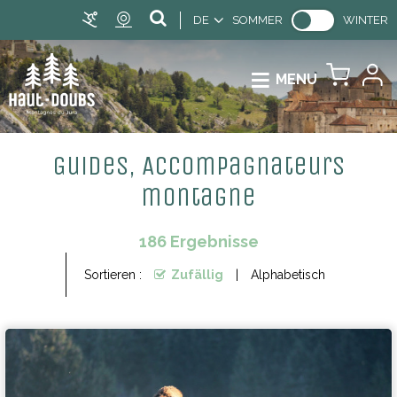
DE
SOMMER
WINTER
MENU
Guides, Accompagnateurs
montagne
186
Ergebnisse
Sortieren :
Zufällig
Alphabetisch