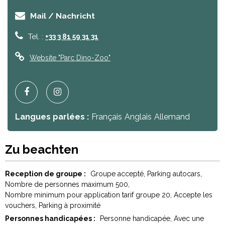
Mail / Nachricht
Tel. :
+33 3 81 59 31 31
Website
"Parc Dino-Zoo"
Langues parlées :
Français
Anglais
Allemand
Zu beachten
Reception de groupe :
Groupe accepté
Parking autocars
Nombre de personnes maximum
500
Nombre minimum pour application tarif groupe
20
Accepte les
vouchers
Parking à proximité
Personnes handicapées :
Personne handicapée
Avec une