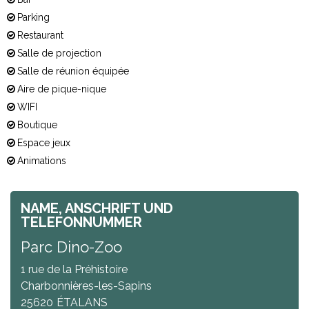
Parking
Restaurant
Salle de projection
Salle de réunion équipée
Aire de pique-nique
WIFI
Boutique
Espace jeux
Animations
NAME, ANSCHRIFT UND
TELEFONNUMMER
Parc Dino-Zoo
1 rue de la Préhistoire
Charbonnières-les-Sapins
25620
ÉTALANS