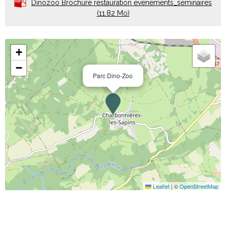
Dinozoo Brochure restauration evenements_seminaires
(11.82 Mo)
+
−
Parc Dino-Zoo
Leaflet
|
©
OpenStreetMap