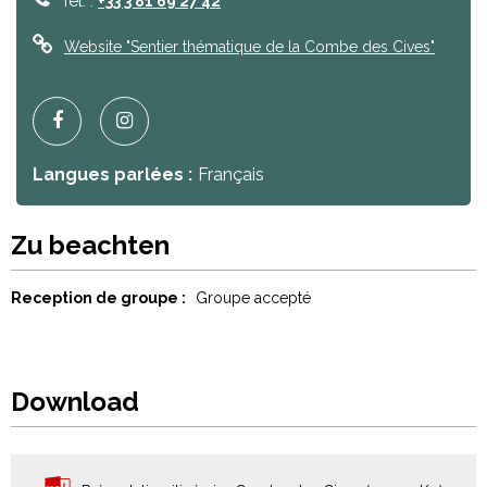
Tel. :
+33 3 81 69 27 42
Website
"Sentier thématique de la Combe des Cives"
Langues parlées :
Français
Zu beachten
Reception de groupe :
Groupe accepté
Download