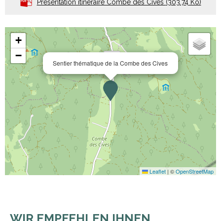
Présentation itinéraire Combe des Cives
(303.74 Ko)
+
−
Sentier thématique de la Combe des Cives
Leaflet
|
©
OpenStreetMap
WIR EMPFEHLEN IHNEN