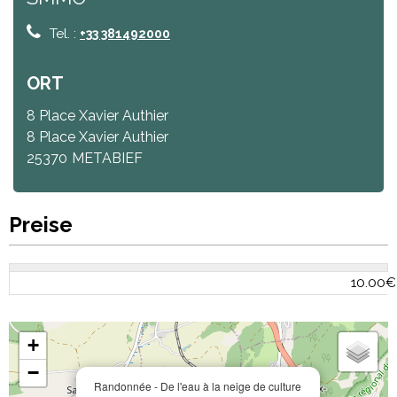
Tel. :
+33 381492000
ORT
8 Place Xavier Authier
8 Place Xavier Authier
25370
METABIEF
Preise
10.00€
+
−
Randonnée - De l'eau à la neige de culture