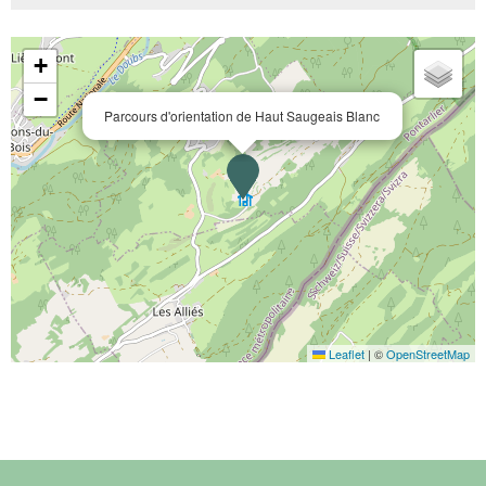
+
−
Parcours d'orientation de Haut Saugeais Blanc
Leaflet
|
©
OpenStreetMap