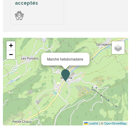
acceptés
+
−
Marché hebdomadaire
Leaflet
|
©
OpenStreetMap