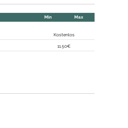
Min
Max
Kostenlos
11.50€