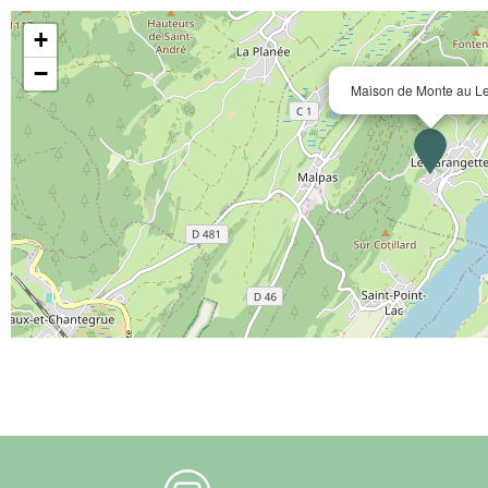
+
−
Maison de Monte au L