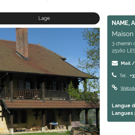
Lage
NAME, 
Maison
3 chemin 
25160
LE
Mail 
Tel. :
+3
Websit
Langue de
Langues 