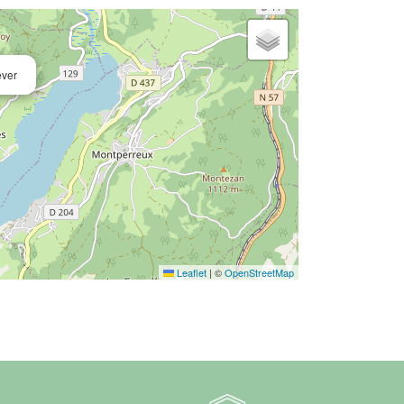
ever
Leaflet
|
©
OpenStreetMap