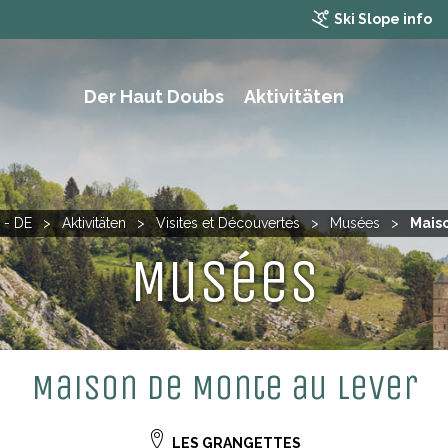
Ski Slope info
Der Haut Doubs
Aktivitäten
WANDERN, TREKKING UND MOUNTAINBIKING
 - DE
>
Aktivitäten
>
Visites et Découvertes
>
Musées
>
Mais
Musées
Maison de Monte au Lever
LES GRANGETTES