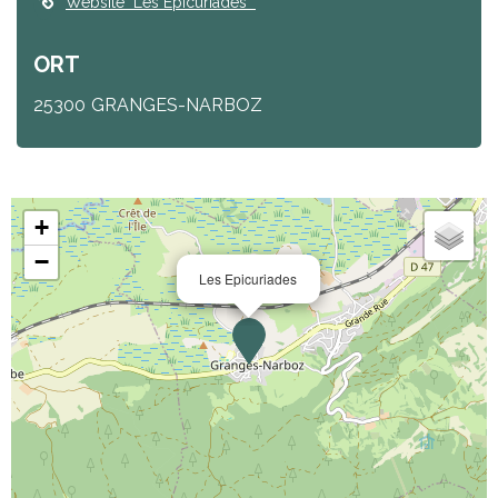
Website
"Les Epicuriades "
ORT
25300
GRANGES-NARBOZ
+
−
Les Epicuriades