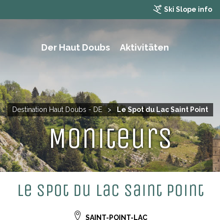
Ski Slope info
Der Haut Doubs
Aktivitäten
WANDERN, TREKKING UND MOUNTAINBIKING
Destination Haut Doubs - DE
>
Le Spot du Lac Saint Point
Moniteurs
Le Spot du Lac Saint Point
SAINT-POINT-LAC