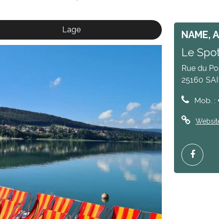
Lage
NAME, 
Le Spot
Rue du Po
25160
SA
Mob. :
Websit