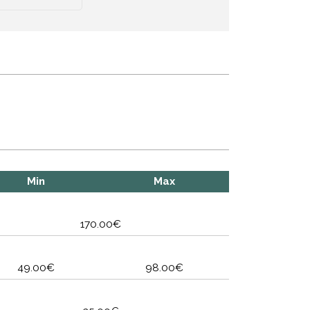
Min
Max
170.00€
49.00€
98.00€