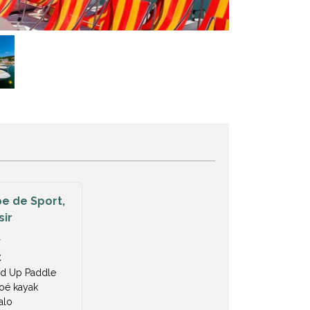
e de Sport,
sir
T
C
nd Up Paddle
oé kayak
alo