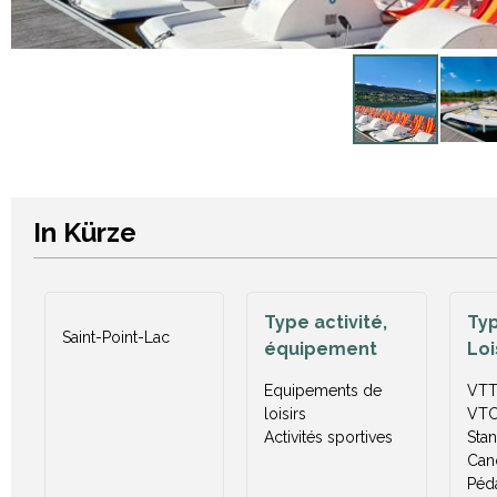
In Kürze
Type activité,
Typ
Saint-Point-Lac
équipement
Loi
Equipements de
VT
loisirs
VT
Activités sportives
Sta
Can
Péd