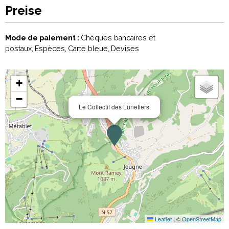
Preise
Mode de paiement :
Chèques bancaires et
postaux
Espèces
Carte bleue
Devises
+
−
Le Collectif des Lunetiers
Leaflet
|
©
OpenStreetMap