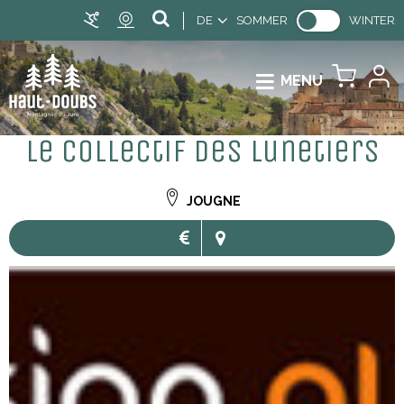
DE
SOMMER
WINTER
MENU
Le Collectif des Lunetiers
JOUGNE