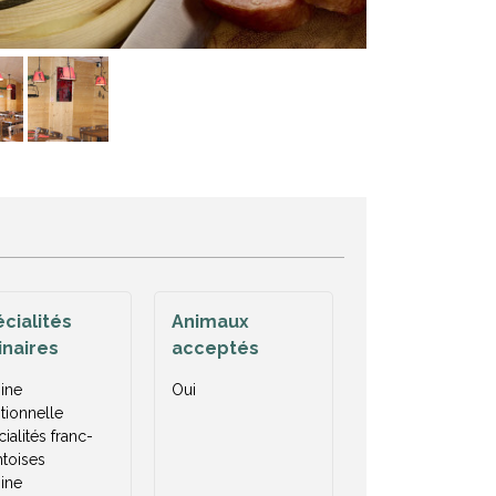
cialités
Animaux
inaires
acceptés
ine
Oui
itionnelle
ialités franc-
toises
ine