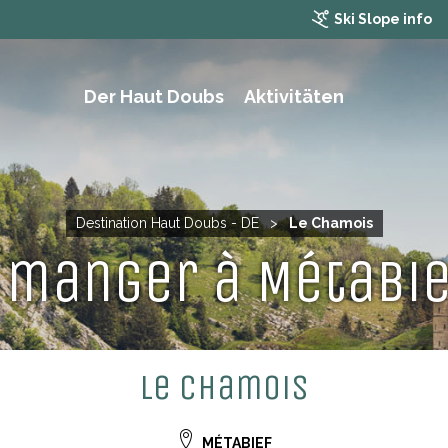
Ski Slope info
Der Haut Doubs
Aktivitäten
WANDERN, TREKKING UND MOUNTAINBIKING
Destination Haut Doubs - DE
>
Le Chamois
 manger à Métabie
Le Chamois
MÉTABIEF