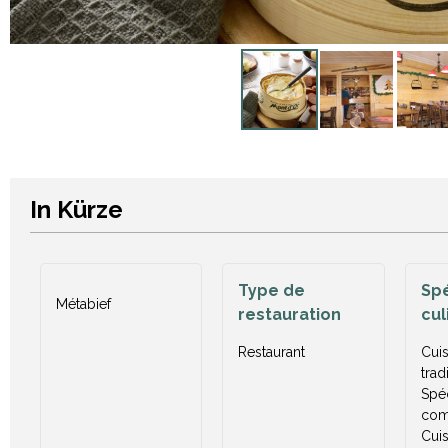
In Kürze
Type de
Spé
Métabief
restauration
cul
Restaurant
Cuis
trad
Spéc
com
Cuis