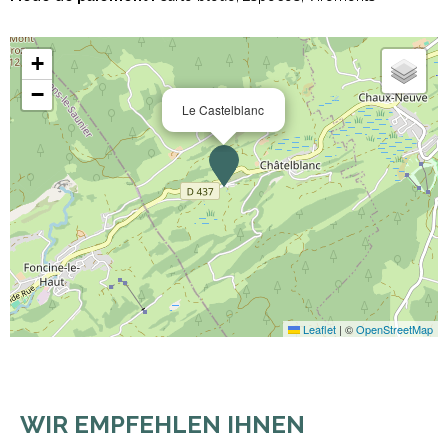
+
−
Le Castelblanc
Leaflet
|
©
OpenStreetMap
WIR EMPFEHLEN IHNEN