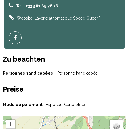
Tel. :
+33 3 81 69 78 76
Website
"Laverie automatique Speed Queen"
Zu beachten
Personnes handicapées :
Personne handicapée
Preise
Mode de paiement :
Espèces
Carte bleue
+