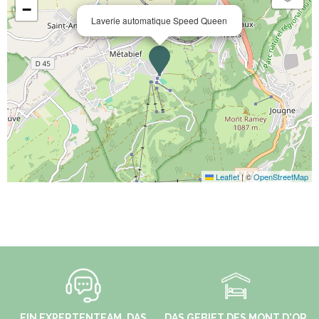
−
Laverie automatique Speed Queen
Leaflet
|
©
OpenStreetMap
EIN EXPERTENTEAM, DAS
DAS GEBIET DES MONT D'OR