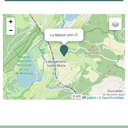
+
−
La Maison d'en Ô
Leaflet
|
©
OpenStreetMap