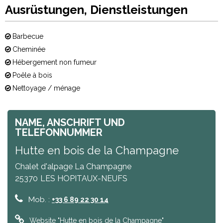
Ausrüstungen, Dienstleistungen
Barbecue
Cheminée
Hébergement non fumeur
Poêle à bois
Nettoyage / ménage
NAME, ANSCHRIFT UND
TELEFONNUMMER
Hutte en bois de la Champagne
Chalet d'alpage La Champagne
25370
LES HOPITAUX-NEUFS
Mob. :
+33 6 89 22 30 14
Website
"Hutte en bois de la Champagne"