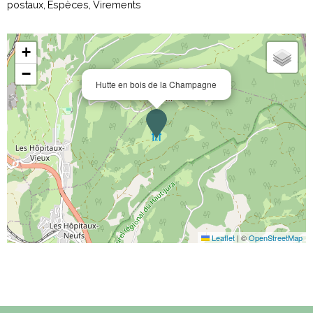
postaux
Espèces
Virements
+
−
Hutte en bois de la Champagne
Leaflet
|
©
OpenStreetMap