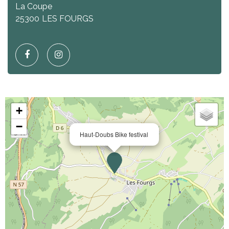
La Coupe
25300
LES FOURGS
+
−
Haut-Doubs Bike festival