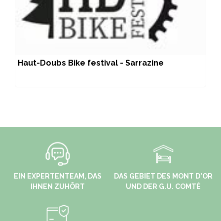
Haut-Doubs Bike festival - Sarrazine
EIN EXPERTENTEAM, DAS
DAS GEBIET DES MONT D'OR
IHNEN ZUHÖRT
UND DER G.U. COMTÉ