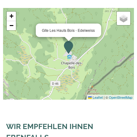
+
−
Gîte Les Hauts Bois - Edelweiss
Leaflet
|
©
OpenStreetMap
WIR EMPFEHLEN IHNEN