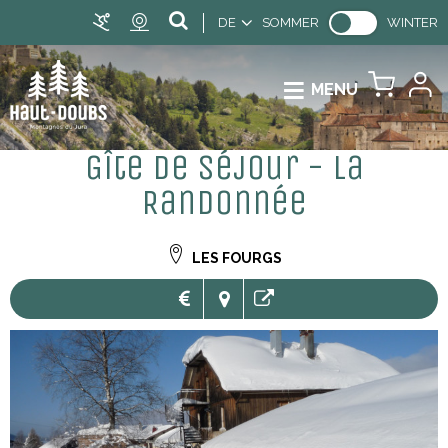
DE
SOMMER
WINTER
MENU
Gîte de séjour - La
Randonnée
LES FOURGS