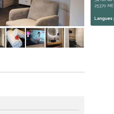
25370
ME
Langues 