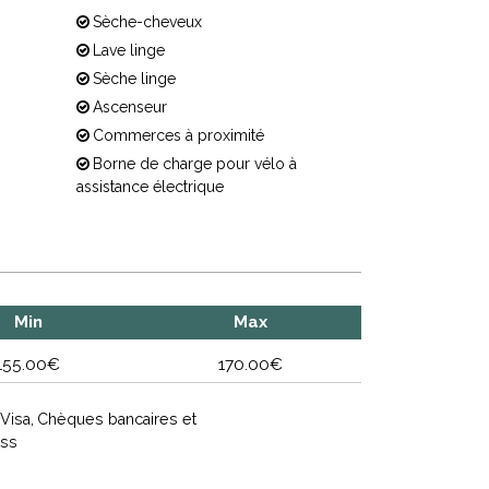
Sèche-cheveux
Lave linge
Sèche linge
Ascenseur
Commerces à proximité
Borne de charge pour vélo à
assistance électrique
Min
Max
155.00€
170.00€
Visa
Chèques bancaires et
ess