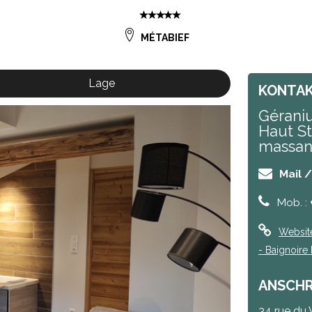
MÉTABIEF
Lage
KONTA
Géraniu
Haut St
massant
Mail 
Mob. :
Websit
- Baignoire 
ANSCHR
34 rue du 