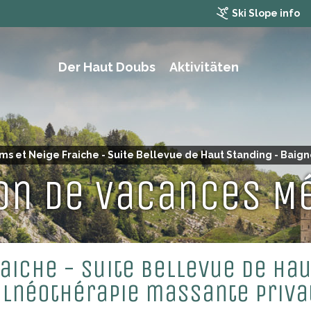
Ski Slope info
Der Haut Doubs
Aktivitäten
WANDERN, TREKKING UND MOUNTAINBIKING
s et Neige Fraiche - Suite Bellevue de Haut Standing - Baign
on de vacances M
aiche - Suite Bellevue de Hau
lnéothérapie massante priva