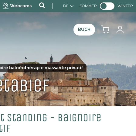
Webcams
DE
SOMMER
WINTER
BUCH
oire balnéothérapie massante privatif
étabief
t Standing - Baignoire
tif