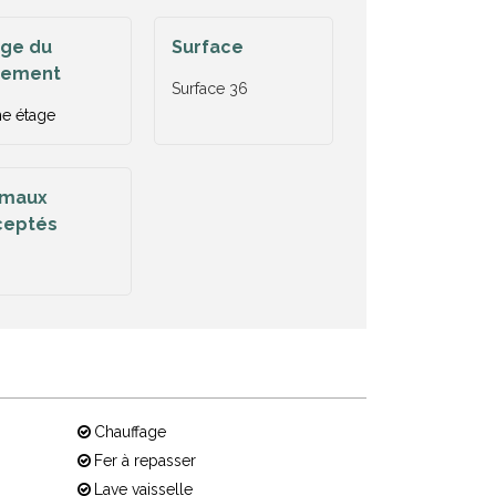
age du
Surface
gement
Surface
36
e étage
imaux
ceptés
Chauffage
Fer à repasser
Lave vaisselle