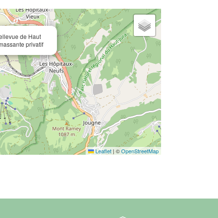
ellevue de Haut
massante privatif
Leaflet
|
©
OpenStreetMap