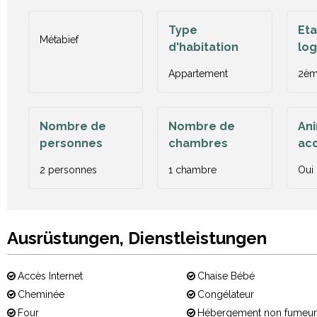
Type
Et
Métabief
d'habitation
lo
Appartement
2èm
Nombre de
Nombre de
An
personnes
chambres
ac
2 personnes
1 chambre
Oui
Ausrüstungen, Dienstleistungen
Accès Internet
Chaise Bébé
Cheminée
Congélateur
Four
Hébergement non fumeur