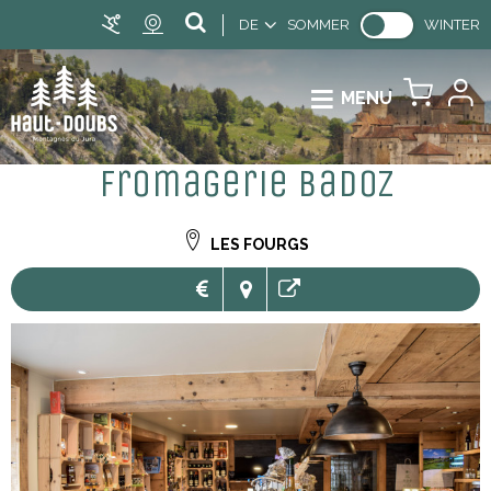
DE
SOMMER
WINTER
MENU
Fromagerie Badoz
LES FOURGS