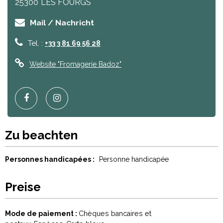
25300
LES FOURGS
Mail / Nachricht
Tel. :
+33 3 81 69 56 28
Website
"Fromagerie Badoz"
Zu beachten
Personnes handicapées :
Personne handicapée
Preise
Mode de paiement :
Chèques bancaires et