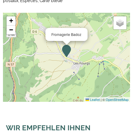
postaux
Espèces
Carte bleue
+
−
Fromagerie Badoz
Leaflet
|
©
OpenStreetMap
WIR EMPFEHLEN IHNEN