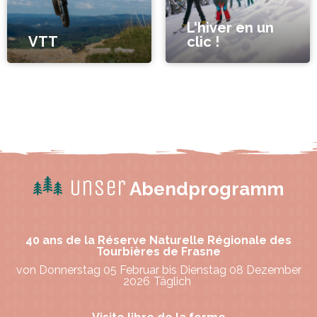
L'hiver en un
VTT
clic !
Unser
Abendprogramm
40 ans de la Réserve Naturelle Régionale des
Tourbières de Frasne
von Donnerstag 05 Februar bis Dienstag 08 Dezember
2026
Täglich