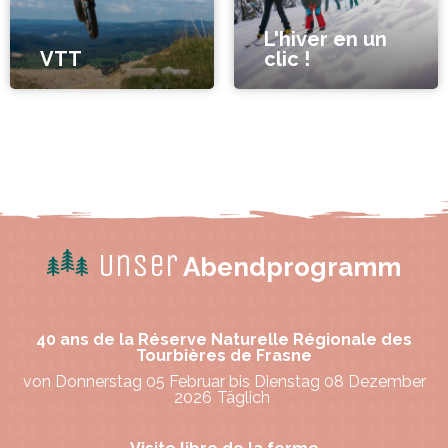
L'hiver en un
VTT
clic !
Unser
Abendprogramm
40 ans de la Réserve Naturelle Régionale des
Tourbières de Frasne
von Donnerstag 05 Februar bis Dienstag 08 Dezember
2026
Täglich