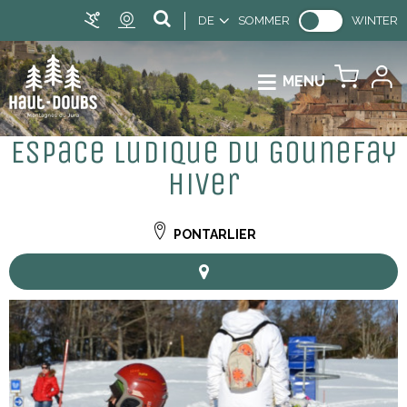
DE
SOMMER
WINTER
MENU
Espace ludique du Gounefay
hiver
PONTARLIER