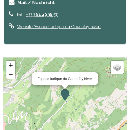
Mail / Nachricht
Tel. :
+33 3 81 49 38 57
Website
"Espace ludique du Gounefay hiver"
+
−
Espace ludique du Gounefay hiver