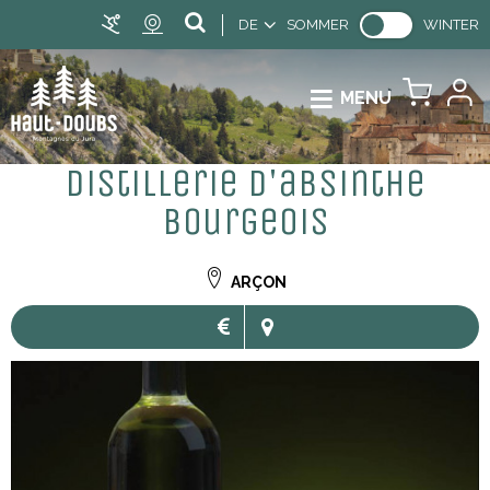
DE
SOMMER
WINTER
MENU
Distillerie d'absinthe
Bourgeois
ARÇON