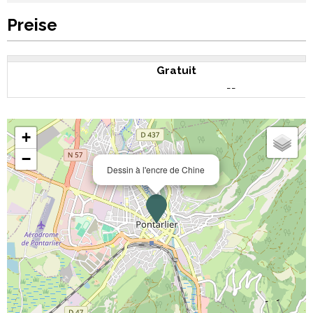
Preise
Gratuit
--
+
−
Dessin à l'encre de Chine