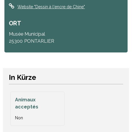
Website
"Dessin à l'encre de Chine"
ORT
Musée Municipal
25300
PONTARLIER
In Kürze
Animaux
acceptés
Non