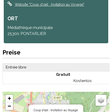
Website
"Coup d'œil : Invitation au Voyage"
ORT
Médiathèque municipale
25300
PONTARLIER
Preise
Entrée libre
Gratuit
Kostenlos
+
−
Coup d'œil : Invitation au Voyage