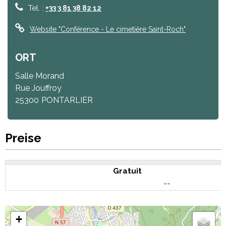
Tel. :
+33 3 81 38 82 12
Website
"Conférence - Le cimetière Saint-Roch"
ORT
Salle Morand
Rue Jouffroy
25300
PONTARLIER
Preise
Gratuit
--
+