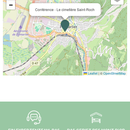
−
Conférence - Le cimetière Saint-Roch
Leaflet
|
©
OpenStreetMap