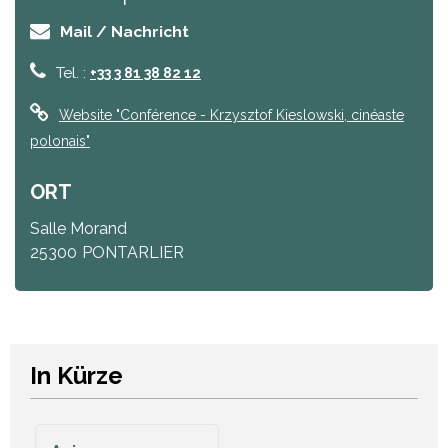
Mail / Nachricht
Tel. :
+33 3 81 38 82 12
Website
"Conférence - Krzysztof Kieslowski, cinéaste
polonais"
ORT
Salle Morand
25300
PONTARLIER
In Kürze