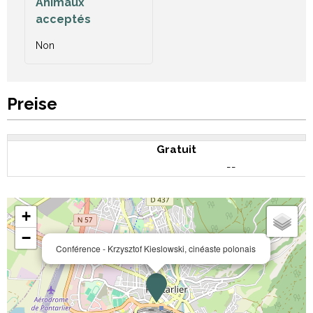
Animaux
acceptés
Non
Preise
Gratuit
--
+
−
Conférence - Krzysztof Kieslowski, cinéaste polonais