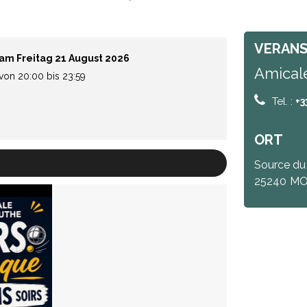
VERANS
am Freitag 21 August 2026
Amical
von 20:00 bis 23:59
Tel. :
+3
ORT
Source du
25240
MO