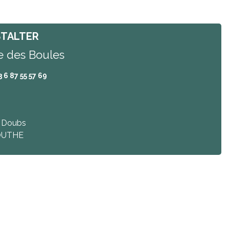
TALTER
e des Boules
3 6 87 55 57 69
 Doubs
UTHE