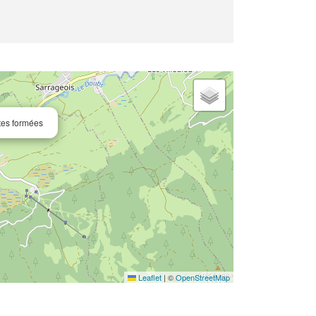
tes formées
Leaflet
|
©
OpenStreetMap