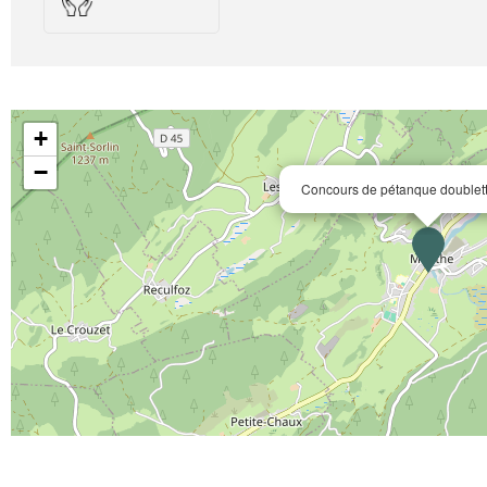
+
−
Concours de pétanque doublet