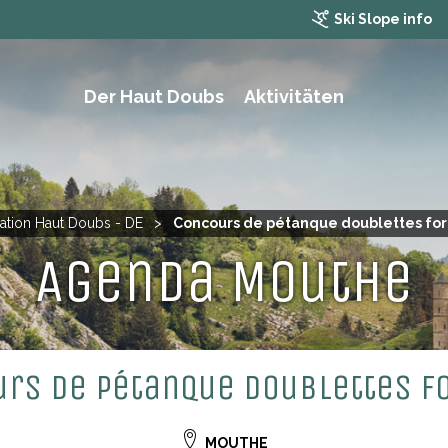
Ski Slope info
Der Haut Doubs
Aktivitäten
WANDERN, TREKKING UND MOUNTAINBIKING
nation Haut Doubs - DE
>
Concours de pétanque doublettes fo
Agenda Mouthe
rs de pétanque doublettes 
MOUTHE