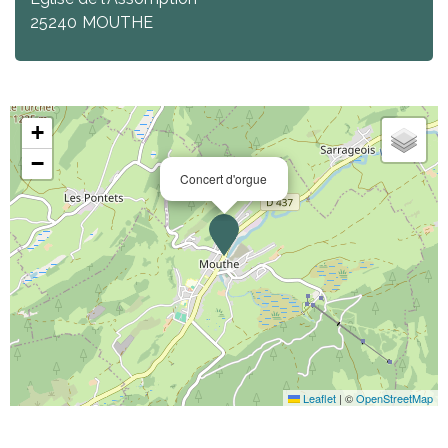
25240
MOUTHE
+
−
Concert d'orgue
Leaflet
|
©
OpenStreetMap