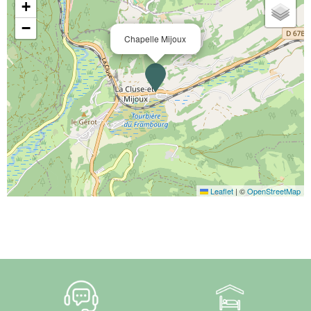
+
−
Chapelle Mijoux
Leaflet
|
©
OpenStreetMap