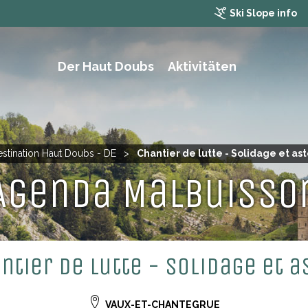
Ski Slope info
Der Haut Doubs
Aktivitäten
WANDERN, TREKKING UND MOUNTAINBIKING
stination Haut Doubs - DE
>
Chantier de lutte - Solidage et ast
Agenda Malbuisso
ntier de lutte - Solidage et a
VAUX-ET-CHANTEGRUE