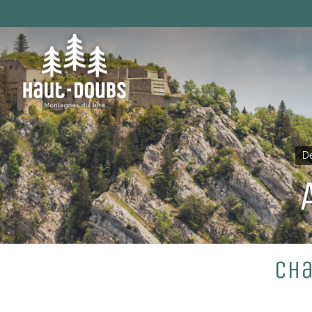
De
Cha