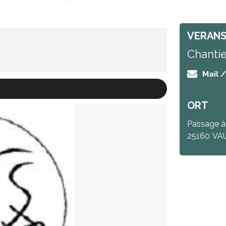
VERANS
Chantie
Mail 
ORT
Passage à 
25160
VA