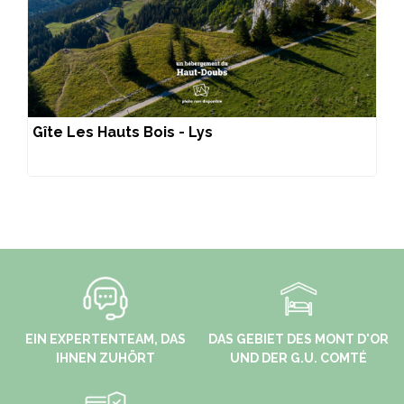
Gîte Les Hauts Bois - Lys
EIN EXPERTENTEAM, DAS
DAS GEBIET DES MONT D'OR
IHNEN ZUHÖRT
UND DER G.U. COMTÉ