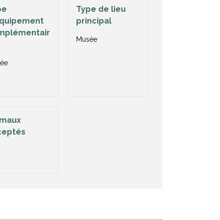
pe
Type de lieu
équipement
principal
mplémentair
Musée
ée
imaux
ceptés