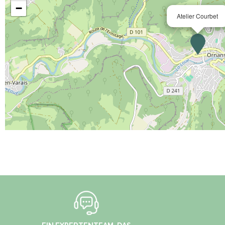
−
Atelier Courbet