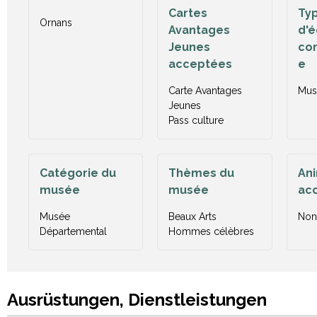
Cartes
Ty
Ornans
Avantages
d'
Jeunes
co
acceptées
e
Carte Avantages
Mus
Jeunes
Pass culture
Catégorie du
Thèmes du
An
musée
musée
ac
Musée
Beaux Arts
Non
Départemental
Hommes célèbres
Ausrüstungen, Dienstleistungen