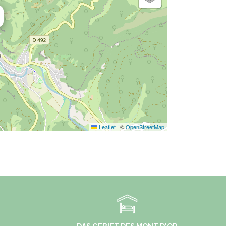
Leaflet
|
©
OpenStreetMap