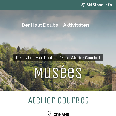
Ski Slope info
Der Haut Doubs
Aktivitäten
WANDERN, TREKKING UND MOUNTAINBIKING
Destination Haut Doubs - DE
>
Atelier Courbet
Musées
Atelier Courbet
ORNANS