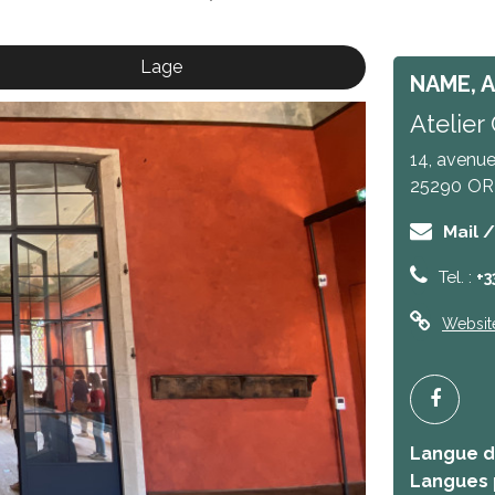
Lage
NAME, 
Atelier
14, avenue
25290
OR
Mail 
Tel. :
+3
Websit
Langue de
Langues 