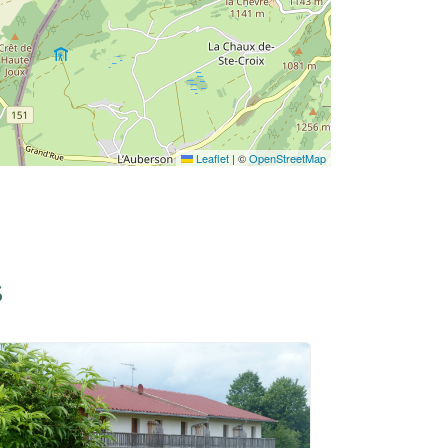
Leaflet
|
©
OpenStreetMap
S