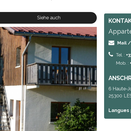
Siehe auch
KONTA
Appart
Mail 
Tel. :
+3
Mob. :
ANSCHR
6 Haute-J
25300
LE
Langues 