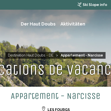
Ski Slope info
Der Haut Doubs
Aktivitäten
WANDERN, TREKKING UND MOUNTAINBIKING
Destination Haut Doubs - DE
>
Appartement - Narcisse
cations de vacan
Appartement - Narcisse
LES FOURGS