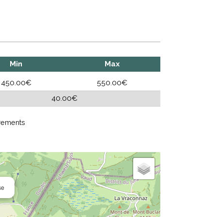
Min
Max
450.00€
550.00€
40.00€
rements
se