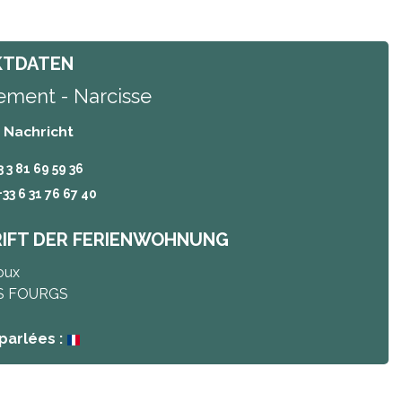
KTDATEN
ement - Narcisse
/ Nachricht
3 3 81 69 59 36
+33 6 31 76 67 40
IFT DER FERIENWOHNUNG
oux
S FOURGS
parlées :