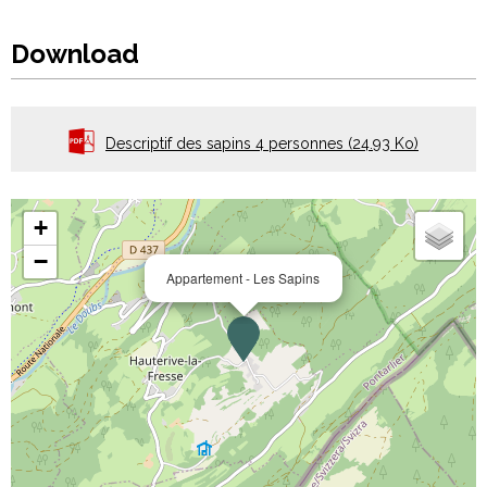
Download
Descriptif des sapins 4 personnes
(24.93 Ko)
+
−
Appartement - Les Sapins