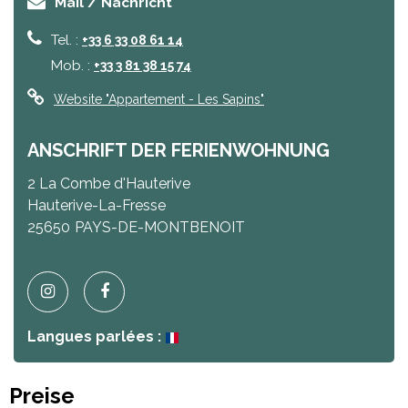
Mail / Nachricht
Tel. :
+33 6 33 08 61 14
Mob. :
+33 3 81 38 15 74
Website
"Appartement - Les Sapins"
ANSCHRIFT DER FERIENWOHNUNG
2 La Combe d'Hauterive
Hauterive-La-Fresse
25650
PAYS-DE-MONTBENOIT
Langues parlées :
Preise