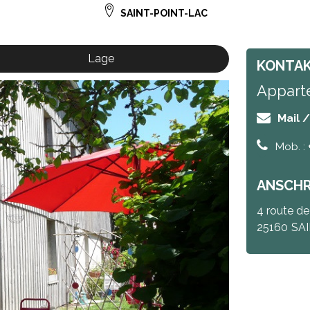
SAINT-POINT-LAC
Lage
KONTA
Apparte
Mail 
Mob. :
ANSCHR
4 route d
25160
SA