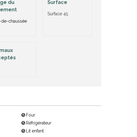
age du
Surface
gement
Surface
45
-de-chaussée
imaux
ceptés
Four
Réfrigérateur
Lit enfant