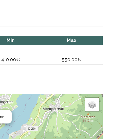
Min
Max
410.00€
550.00€
inet