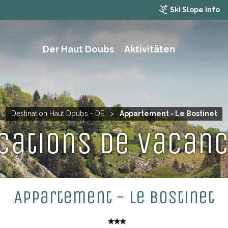
Ski Slope info
Der Haut Doubs
Aktivitäten
WANDERN, TREKKING UND MOUNTAINBIKING
Destination Haut Doubs - DE
>
Appartement - Le Bostinet
cations de vacan
Appartement - Le Bostinet