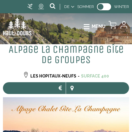
DE
SOMMER
WINTER
MENU
Alpage La Champagne Gîte
de groupes
LES HOPITAUX-NEUFS
SURFACE
400