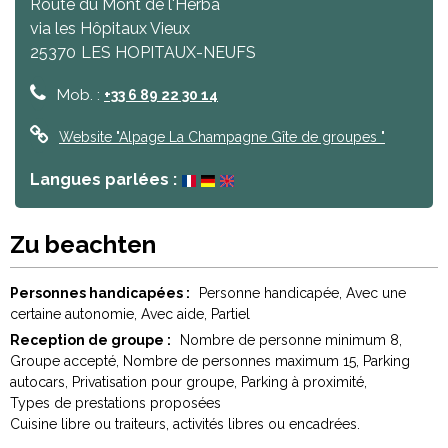
Route du Mont de l'Herba
via les Hôpitaux Vieux
25370
LES HOPITAUX-NEUFS
Mob. :
+33 6 89 22 30 14
Website
"Alpage La Champagne Gîte de groupes "
Langues parlées :
Zu beachten
Personnes handicapées :
Personne handicapée
Avec une
certaine autonomie
Avec aide
Partiel
Reception de groupe :
Nombre de personne minimum
8
Groupe accepté
Nombre de personnes maximum
15
Parking
autocars
Privatisation pour groupe
Parking à proximité
Types de prestations proposées
Cuisine libre ou traiteurs, activités libres ou encadrées.