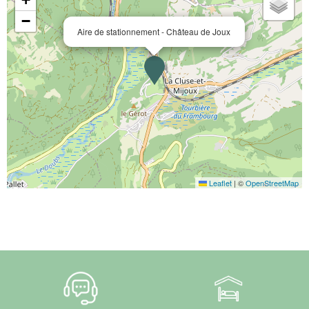
−
Aire de stationnement - Château de Joux
Leaflet
|
©
OpenStreetMap