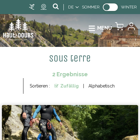
DE
SOMMER
WINTER
MENU
Sous terre
2
Ergebnisse
Sortieren :
Zufällig
Alphabetisch