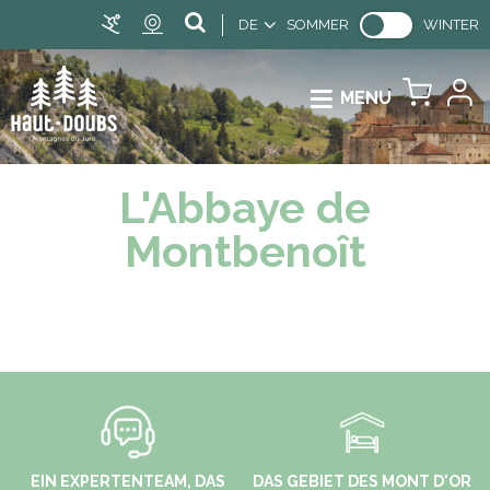
DE
SOMMER
WINTER
MENU
L'Abbaye de
Montbenoît
EIN EXPERTENTEAM, DAS
DAS GEBIET DES MONT D'OR