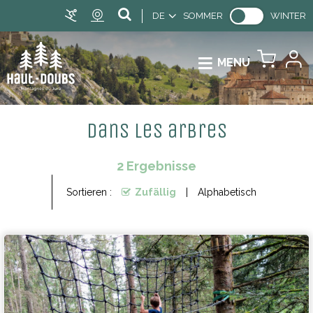
DE
SOMMER
WINTER
MENU
Dans les arbres
2
Ergebnisse
Sortieren :
Zufällig
Alphabetisch