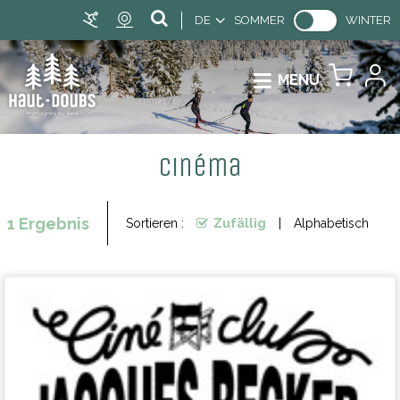
DE
SOMMER
WINTER
MENU
Cinéma
1
Ergebnis
Sortieren :
Zufällig
Alphabetisch