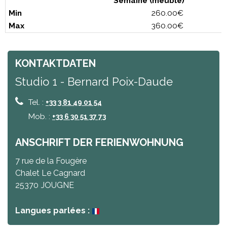
Semaine (meublé)
260.00€
360.00€
KONTAKTDATEN
Studio 1 - Bernard Poix-Daude
Tel. :
+33 3 81 49 01 54
Mob. :
+33 6 30 51 37 73
ANSCHRIFT DER FERIENWOHNUNG
7 rue de la Fougère
Chalet Le Cagnard
25370
JOUGNE
Langues parlées :