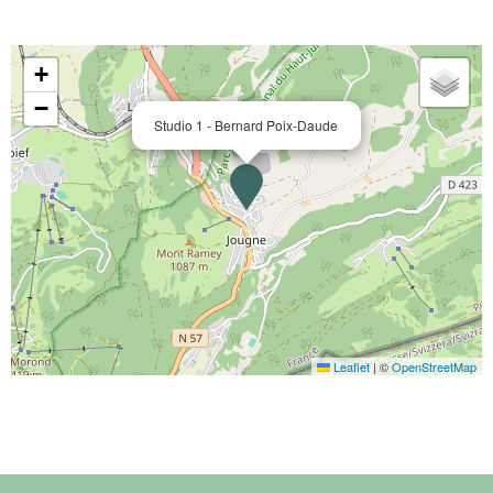
+
−
Studio 1 - Bernard Poix-Daude
Leaflet
|
©
OpenStreetMap