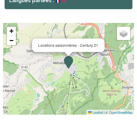
Langues parlées :
+
−
Locations saisonnières - Century 21
Leaflet
|
©
OpenStreetMap