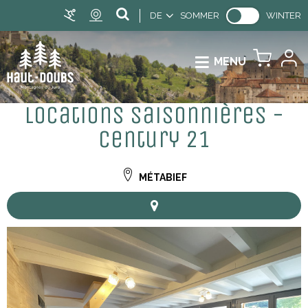
DE
SOMMER
WINTER
MENU
Locations saisonnières -
Century 21
MÉTABIEF