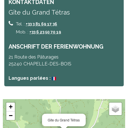
KONTAKTDATEN
Gîte du Grand Tétras
Tel. :
+33 3 81 69 17 36
Mob. :
+33 6 23 50 70 19
ANSCHRIFT DER FERIENWOHNUNG
21 Route des Pâturages
25240
CHAPELLE-DES-BOIS
Langues parlées :
+
−
Gîte du Grand Tétras