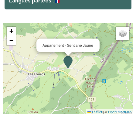
Langues parlées :
+
−
Appartement - Gentiane Jaune
Leaflet
|
©
OpenStreetMap