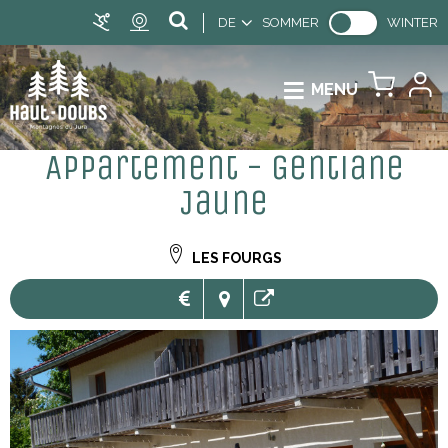
DE
SOMMER
WINTER
MENU
Appartement - Gentiane
Jaune
LES FOURGS